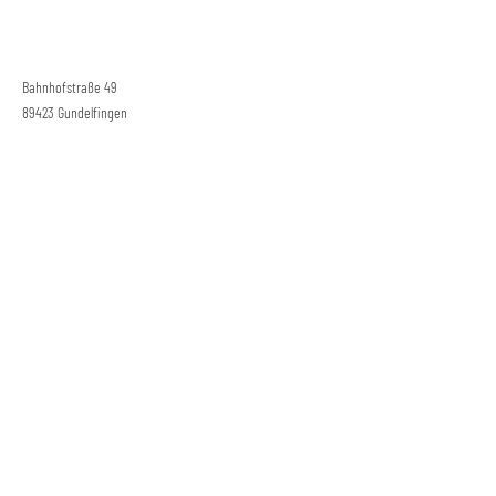
Bahnhofstraße 49
89423 Gundelfingen
Tel.:
+49 9073 9585875
E-Mail:
janaszabo@web.de
Impressum
Datenschutz